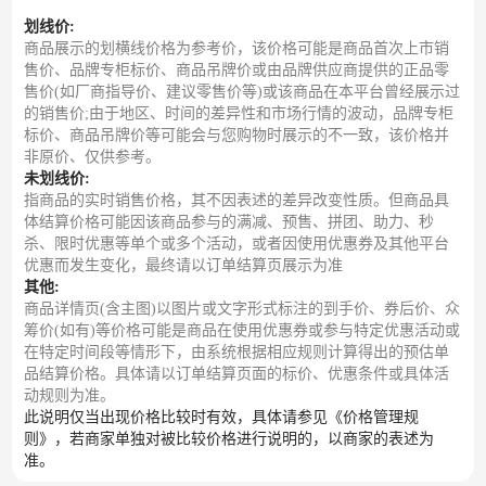
划线价:
商品展示的划横线价格为参考价，该价格可能是商品首次上市销
售价、品牌专柜标价、商品吊牌价或由品牌供应商提供的正品零
售价(如厂商指导价、建议零售价等)或该商品在本平台曾经展示过
的销售价;由于地区、时间的差异性和市场行情的波动，品牌专柜
标价、商品吊牌价等可能会与您购物时展示的不一致，该价格并
非原价、仅供参考。
未划线价:
指商品的实时销售价格，其不因表述的差异改变性质。但商品具
体结算价格可能因该商品参与的满减、预售、拼团、助力、秒
杀、限时优惠等单个或多个活动，或者因使用优惠券及其他平台
优惠而发生变化，最终请以订单结算页展示为准
其他:
商品详情页(含主图)以图片或文字形式标注的到手价、券后价、众
筹价(如有)等价格可能是商品在使用优惠券或参与特定优惠活动或
在特定时间段等情形下，由系统根据相应规则计算得出的预估单
品结算价格。具体请以订单结算页面的标价、优惠条件或具体活
动规则为准。
此说明仅当出现价格比较时有效，具体请参见《价格管理规
则》，若商家单独对被比较价格进行说明的，以商家的表述为
准。