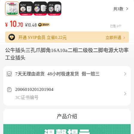
共3款
10
¥
.70
¥10.48
已售:0个
立即开通
开通 SVIP会员 立省
0.22元
公牛插头三孔爪脚角16A10a二相二级极二脚电源大功率
工业插头
7天无理由退货
48小时极速发货
假一赔三
2006010201201904
3C证书编号
产品介绍