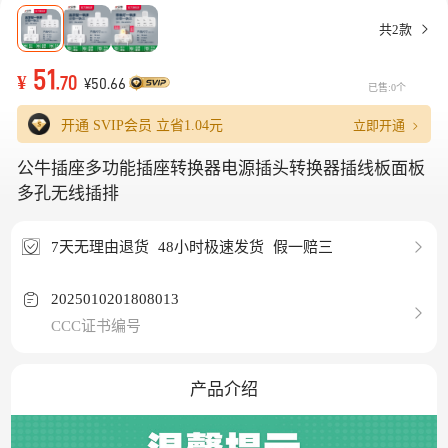
共2款
51
¥
.70
¥50.66
已售:0个
立即开通
开通 SVIP会员 立省
1.04元
公牛插座多功能插座转换器电源插头转换器插线板面板
多孔无线插排
7天无理由退货
48小时极速发货
假一赔三
2025010201808013
CCC证书编号
产品介绍