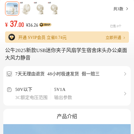
共3款
37
¥
.00
¥36.26
已售:0个
立即开通
开通 SVIP会员 立省
0.74元
公牛2025新款USB迷你夹子风扇学生宿舍床头办公桌面
大风力静音
7天无理由退货
48小时极速发货
假一赔三
50V以下
5V1A
3C额定电压范围
输出参数
产品介绍