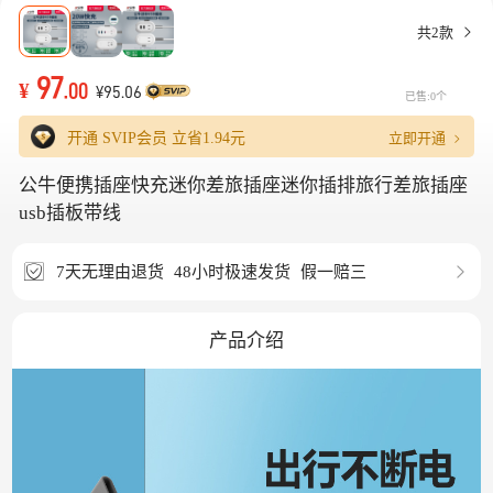
共2款
97
¥
.00
¥95.06
已售:0个
立即开通
开通 SVIP会员 立省
1.94元
公牛便携插座快充迷你差旅插座迷你插排旅行差旅插座
usb插板带线
7天无理由退货
48小时极速发货
假一赔三
产品介绍