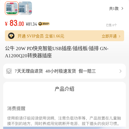
共1款
83
¥
.00
¥81.34
已售:0个
立即开通
开通 SVIP会员 立省
1.66元
公牛 20W PD快充智能USB插座/插线板/插排 GN-
A1200Q20转换器插座
7天无理由退货
48小时极速发货
假一赔三
产品介绍