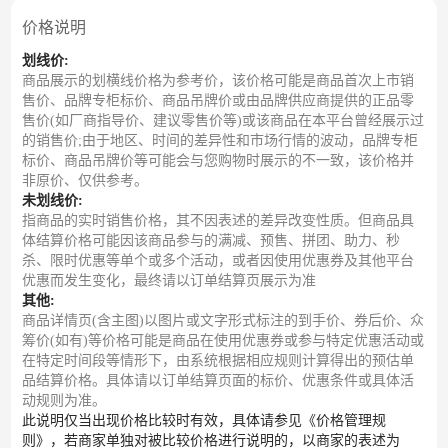
价格说明
划线价:
商品展示的划横线价格为参考价，该价格可能是商品首次上市销
售价、品牌专柜标价、商品吊牌价或由品牌供应商提供的正品零
售价(如厂商指导价、建议零售价等)或该商品在本平台曾经展示过
的销售价;由于地区、时间的差异性和市场行情的波动，品牌专柜
标价、商品吊牌价等可能会与您购物时展示的不一致，该价格并
非原价、仅供参考。
未划线价:
指商品的实时销售价格，其不因表述的差异改变性质。但商品具
体结算价格可能因该商品参与的满减、预售、拼团、助力、秒
杀、限时优惠等单个或多个活动，或者因使用优惠券及其他平台
优惠而发生变化，最终请以订单结算页展示为准
其他:
商品详情页(含主图)以图片或文字形式标注的到手价、券后价、众
筹价(如有)等价格可能是商品在使用优惠券或参与特定优惠活动或
在特定时间段等情形下，由系统根据相应规则计算得出的预估单
品结算价格。具体请以订单结算页面的标价、优惠条件或具体活
动规则为准。
此说明仅当出现价格比较时有效，具体请参见《价格管理规
则》，若商家单独对被比较价格进行说明的，以商家的表述为