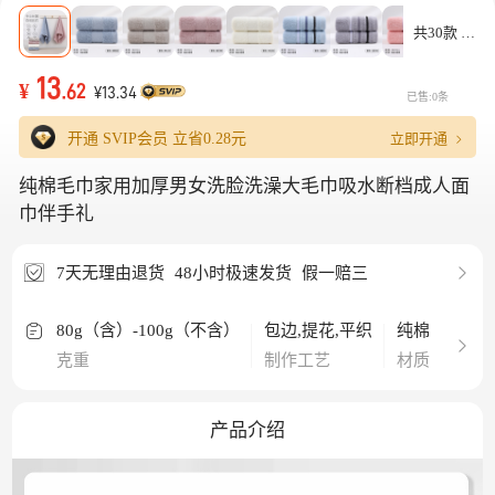
共30款
13
¥
.62
¥13.34
已售:0条
立即开通
开通 SVIP会员 立省
0.28元
纯棉毛巾家用加厚男女洗脸洗澡大毛巾吸水断档成人面
巾伴手礼
7天无理由退货
48小时极速发货
假一赔三
80g（含）-100g（不含）
包边,提花,平织
纯棉
18支
克重
制作工艺
材质
纱线
产品介绍