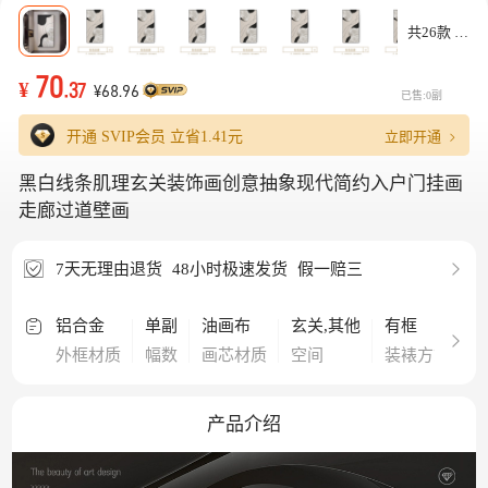
共26款
70
¥
.37
¥68.96
已售:0副
立即开通
开通 SVIP会员 立省
1.41元
黑白线条肌理玄关装饰画创意抽象现代简约入户门挂画
走廊过道壁画
7天无理由退货
48小时极速发货
假一赔三
铝合金
单副
油画布
玄关,其他
有框
外框材质
幅数
画芯材质
空间
装裱方式
产品介绍