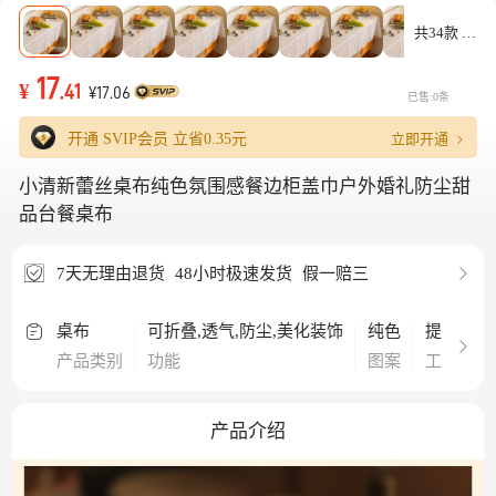
共34款
17
¥
.41
¥17.06
已售:0条
立即开通
开通 SVIP会员 立省
0.35元
小清新蕾丝桌布纯色氛围感餐边柜盖巾户外婚礼防尘甜
品台餐桌布
7天无理由退货
48小时极速发货
假一赔三
桌布
可折叠,透气,防尘,美化装饰
纯色
提花
产品类别
功能
图案
工艺
产品介绍