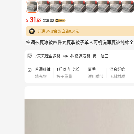
31
¥
.52
¥30.88
开通 SVIP会员 立省
0.64元
空调被夏凉被四件套夏季被子单人可机洗薄夏被纯棉全
7天无理由退货
48小时极速发货
假一赔三
普通纤维
1斤以内（含）
夏季
混合纤维
填充物
被子重量
适用季节
面料材质