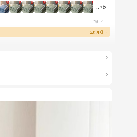
共70款
已售:0件
立即开通