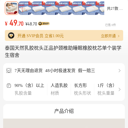
共27款
49
¥
.70
¥48.70
已售:0件
立即开通
开通 SVIP会员 立省
1.00元
泰国天然乳胶枕头正品护颈椎助睡眠橡胶枕芯单个装学
生宿舍
7天无理由退货
48小时极速发货
假一赔三
90%（含）以上
人造乳胶
长方形
1斤（含）-2斤
乳胶含量
材质
枕头形状
枕头重量
产品介绍