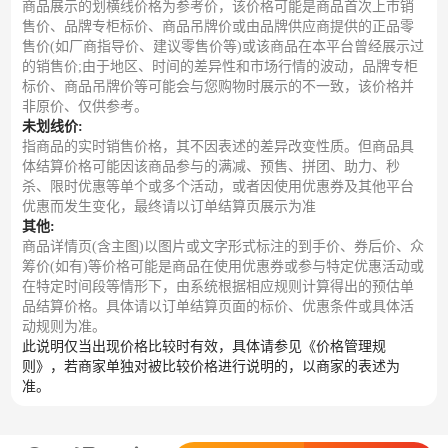
商品展示的划横线价格为参考价，该价格可能是商品首次上市销
售价、品牌专柜标价、商品吊牌价或由品牌供应商提供的正品零
售价(如厂商指导价、建议零售价等)或该商品在本平台曾经展示过
的销售价;由于地区、时间的差异性和市场行情的波动，品牌专柜
标价、商品吊牌价等可能会与您购物时展示的不一致，该价格并
非原价、仅供参考。
未划线价:
指商品的实时销售价格，其不因表述的差异改变性质。但商品具
体结算价格可能因该商品参与的满减、预售、拼团、助力、秒
杀、限时优惠等单个或多个活动，或者因使用优惠券及其他平台
优惠而发生变化，最终请以订单结算页展示为准
其他:
商品详情页(含主图)以图片或文字形式标注的到手价、券后价、众
筹价(如有)等价格可能是商品在使用优惠券或参与特定优惠活动或
在特定时间段等情形下，由系统根据相应规则计算得出的预估单
品结算价格。具体请以订单结算页面的标价、优惠条件或具体活
动规则为准。
此说明仅当出现价格比较时有效，具体请参见《价格管理规
则》，若商家单独对被比较价格进行说明的，以商家的表述为
准。