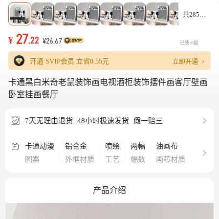
共285款
27
¥
.22
¥26.67
已售:0副
立即开通
开通 SVIP会员 立省
0.55元
卡通黑白米奇老鼠装饰画电视酒柜装饰摆件画客厅壁画
卧室挂画餐厅
7天无理由退货
48小时极速发货
假一赔三
卡通动漫
铝合金
喷绘
两幅
油画布
客厅,
图案
外框材质
工艺
幅数
画芯材质
空间
产品介绍