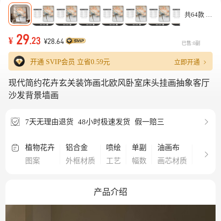
共64款
29
¥
.23
¥28.64
已售:0副
立即开通
开通 SVIP会员 立省
0.59元
现代简约花卉玄关装饰画北欧风卧室床头挂画抽象客厅
沙发背景墙画
7天无理由退货
48小时极速发货
假一赔三
植物花卉
铝合金
喷绘
单副
油画布
客厅,
图案
外框材质
工艺
幅数
画芯材质
空间
产品介绍