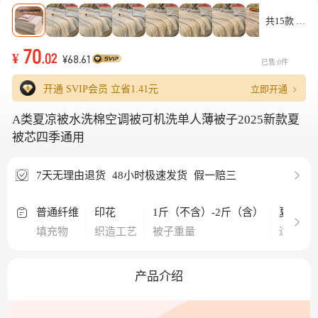
共15款
70
¥
.02
¥68.61
已售:0件
立即开通
开通 SVIP会员 立省
1.41元
A类夏凉被水洗棉空调被可机洗单人薄被子2025新款夏
被芯四季通用
7天无理由退货
48小时极速发货
假一赔三
普通纤维
印花
1斤（不含）-2斤（含）
夏季
填充物
织造工艺
被子重量
适用季
产品介绍