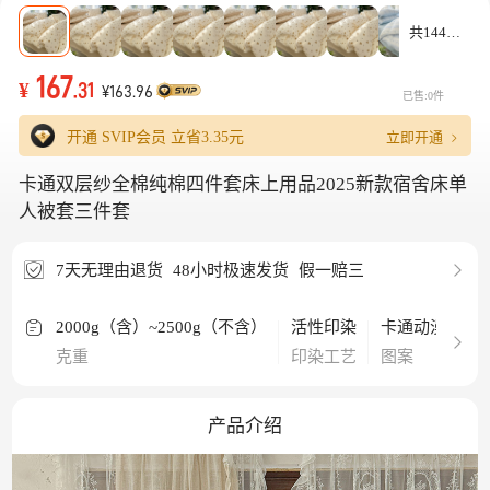
共144款
167
¥
.31
¥163.96
已售:0件
立即开通
开通 SVIP会员 立省
3.35元
卡通双层纱全棉纯棉四件套床上用品2025新款宿舍床单
人被套三件套
7天无理由退货
48小时极速发货
假一赔三
2000g（含）~2500g（不含）
活性印染
卡通动漫
纯
克重
印染工艺
图案
材
产品介绍