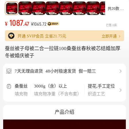
共20款
1087
¥
.47
¥1065.72
已售:0床
立即开通
开通 SVIP会员 立省
21.75元
蚕丝被子母被二合一拉链100桑蚕丝春秋被芯结婚加厚
冬被婚庆被子
7天无理由退货
48小时极速发货
假一赔三
桑蚕丝
3000g（含）以上
提花,手工定位
10
填充物
填充物净重（不含布套）
织造工艺
蚕
产品介绍