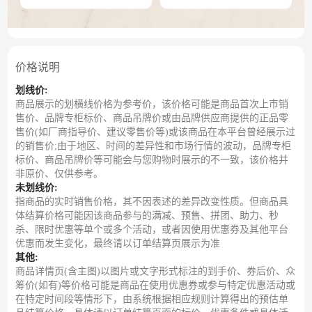
价格说明
划线价:
商品展示的划横线价格为参考价，该价格可能是商品首次上市销
售价、品牌专柜标价、商品吊牌价或由品牌供应商提供的正品零
售价(如厂商指导价、建议零售价等)或该商品在本平台曾经展示过
的销售价;由于地区、时间的差异性和市场行情的波动，品牌专柜
标价、商品吊牌价等可能会与您购物时展示的不一致，该价格并
非原价、仅供参考。
未划线价:
指商品的实时销售价格，其不因表述的差异改变性质。但商品具
体结算价格可能因该商品参与的满减、预售、拼团、助力、秒
杀、限时优惠等单个或多个活动，或者因使用优惠券及其他平台
优惠而发生变化，最终请以订单结算页展示为准
其他:
商品详情页(含主图)以图片或文字形式标注的到手价、券后价、众
筹价(如有)等价格可能是商品在使用优惠券或参与特定优惠活动或
在特定时间段等情形下，由系统根据相应规则计算得出的预估单