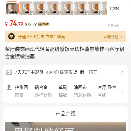
共250款
74
¥
.79
¥73.29
已售:0副
立即开通
开通 SVIP会员 立省
1.50元
餐厅装饰画现代轻奢高级感饭桌边柜背景墙挂画客厅铝
合金喷绘油画
7天无理由退货
48小时极速发货
假一赔三
抽象画
铝合金
单副
油画布
客厅,卧室,餐厅,
图案
外框材质
幅数
画芯材质
空间
产品介绍