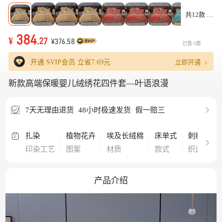
共12款
384
¥
.27
¥376.58
已售:0套
立即开通
开通 SVIP会员 立省
7.69元
新款高端保暖婴儿绒绣花四件套—叶语浪漫
7天无理由退货
48小时极速发货
假一赔三
扎染
植物花卉
埃及长绒棉
床单式
刺绣
印染工艺
图案
材质
款式
织造工艺
产品介绍