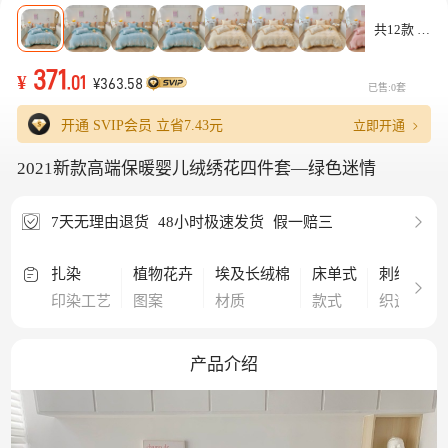
共12款
371
¥
.01
¥363.58
已售:0套
立即开通
开通 SVIP会员 立省
7.43元
2021新款高端保暖婴儿绒绣花四件套—绿色迷情
7天无理由退货
48小时极速发货
假一赔三
扎染
植物花卉
埃及长绒棉
床单式
刺绣
印染工艺
图案
材质
款式
织造工艺
产品介绍