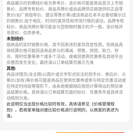
商品展示的划横线价格为参考价，该价格可能是商品首次上市销
售价、品牌专柜标价、商品吊牌价或由品牌供应商提供的正品零
售价(如厂商指导价、建议零售价等)或该商品在本平台曾经展示过
的销售价;由于地区、时间的差异性和市场行情的波动，品牌专柜
标价、商品吊牌价等可能会与您购物时展示的不一致，该价格并
非原价、仅供参考。
未划线价:
指商品的实时销售价格，其不因表述的差异改变性质。但商品具
体结算价格可能因该商品参与的满减、预售、拼团、助力、秒
杀、限时优惠等单个或多个活动，或者因使用优惠券及其他平台
优惠而发生变化，最终请以订单结算页展示为准
其他:
商品详情页(含主图)以图片或文字形式标注的到手价、券后价、众
筹价(如有)等价格可能是商品在使用优惠券或参与特定优惠活动或
在特定时间段等情形下，由系统根据相应规则计算得出的预估单
品结算价格。具体请以订单结算页面的标价、优惠条件或具体活
动规则为准。
此说明仅当出现价格比较时有效，具体请参见《价格管理规
则》，若商家单独对被比较价格进行说明的，以商家的表述为
准。