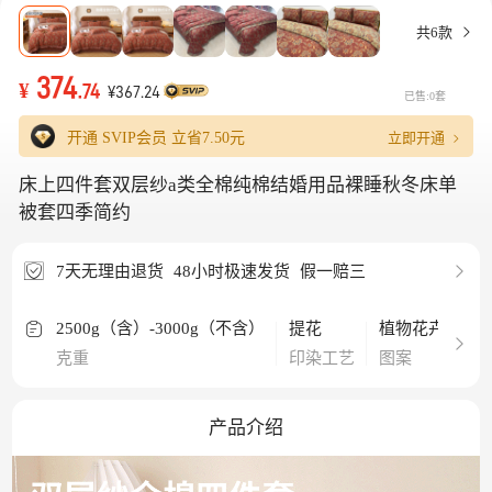
共6款
374
¥
.74
¥367.24
已售:0套
立即开通
开通 SVIP会员 立省
7.50元
床上四件套双层纱a类全棉纯棉结婚用品裸睡秋冬床单
被套四季简约
7天无理由退货
48小时极速发货
假一赔三
2500g（含）-3000g（不含）
提花
植物花卉
纯
克重
印染工艺
图案
材
产品介绍