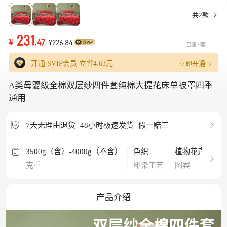
共2款
231
¥
.47
¥226.84
已售:0套
立即开通
开通 SVIP会员 立省
4.63元
A类母婴级全棉双层纱四件套纯棉大提花床单被罩四季
通用
7天无理由退货
48小时极速发货
假一赔三
3500g（含）-4000g（不含）
色织
植物花卉
纯
克重
印染工艺
图案
材
产品介绍