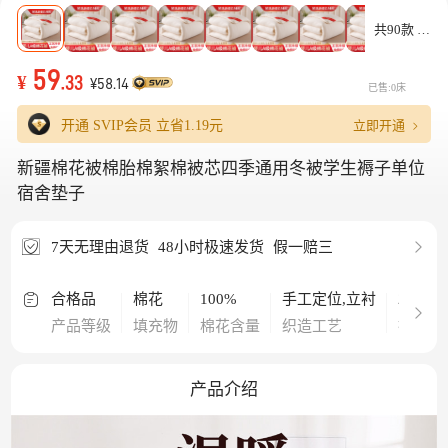
共90款
59
¥
.33
¥58.14
已售:0床
立即开通
开通 SVIP会员 立省
1.19元
新疆棉花被棉胎棉絮棉被芯四季通用冬被学生褥子单位
宿舍垫子
7天无理由退货
48小时极速发货
假一赔三
合格品
棉花
100%
手工定位,立衬
2000g
产品等级
填充物
棉花含量
织造工艺
被子重
产品介绍