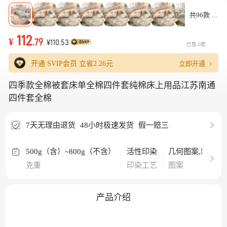
共96款
112
¥
.79
¥110.53
已售:0套
立即开通
开通 SVIP会员 立省
2.26元
四季款全棉被套床单全棉四件套纯棉床上用品江苏南通
四件套全棉
7天无理由退货
48小时极速发货
假一赔三
500g（含）~800g（不含）
活性印染
几何图案,豹纹,
克重
印染工艺
图案
产品介绍