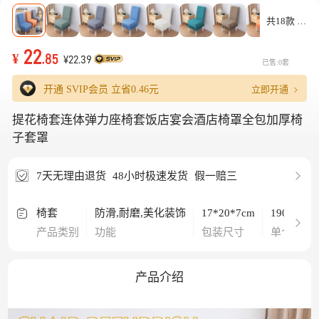
共18款
22
¥
.85
¥22.39
已售:0套
立即开通
开通 SVIP会员 立省
0.46元
提花椅套连体弹力座椅套饭店宴会酒店椅罩全包加厚椅
子套罩
7天无理由退货
48小时极速发货
假一赔三
椅套
防滑,耐磨,美化装饰
17*20*7cm
190g
产品类别
功能
包装尺寸
单个重量
产品介绍