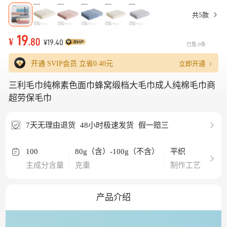
共5款
19
¥
.80
¥19.40
已售:0条
立即开通
开通 SVIP会员 立省
0.40元
三利毛巾纯棉素色面巾蜂窝缎档大毛巾成人纯棉毛巾商
超劳保毛巾
7天无理由退货
48小时极速发货
假一赔三
100
80g（含）-100g（不含）
平织
纯棉
主成分含量
克重
制作工艺
材质
产品介绍