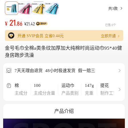
共3款
21
¥
.86
¥21.42
已售:0个
立即开通
开通 SVIP会员 立省
0.44元
金号毛巾全棉a类条纹加厚加大纯棉时尚运动巾95*40健
身房跑步洗澡
7天无理由退货
48小时极速发货
假一赔三
棉
100
运动巾
147g
提花
9
主成分
主成分含量
产品类别
克重
制作工艺
功
产品介绍