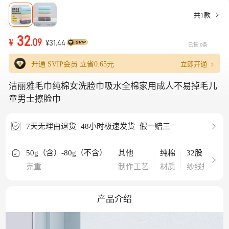
共1款
32
¥
.09
¥31.44
已售:0条
立即开通
开通 SVIP会员 立省
0.65元
洁丽雅毛巾纯棉女洗脸巾吸水全棉家用成人不易掉毛儿
童男士擦脸巾
7天无理由退货
48小时极速发货
假一赔三
50g（含）-80g（不含）
其他
纯棉
32股
克重
制作工艺
材质
纱线规格
产品介绍