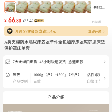
共192款
66
¥
.80
¥65.46
已售:0件
立即开通
开通 SVIP会员 立省
1.34元
A类夹棉防水隔尿床笠罩单件全包加厚床罩席梦思床垫
保护罩床单套
7天无理由退货
48小时极速发货
急速退款
床笠
1000g（含）~1500g（不含）
活性印染
卡
产品类别
克重
印染工艺
图
产品介绍