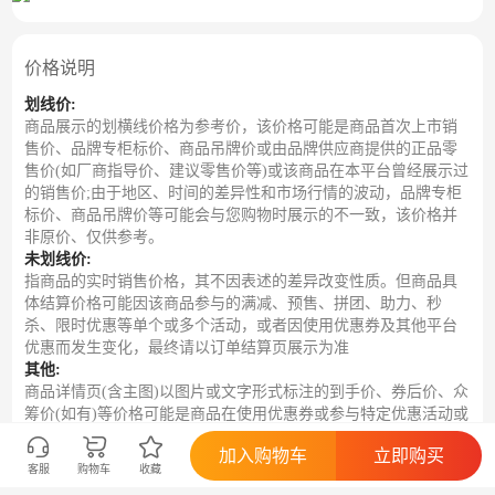
价格说明
划线价:
商品展示的划横线价格为参考价，该价格可能是商品首次上市销
售价、品牌专柜标价、商品吊牌价或由品牌供应商提供的正品零
售价(如厂商指导价、建议零售价等)或该商品在本平台曾经展示过
的销售价;由于地区、时间的差异性和市场行情的波动，品牌专柜
标价、商品吊牌价等可能会与您购物时展示的不一致，该价格并
非原价、仅供参考。
未划线价:
指商品的实时销售价格，其不因表述的差异改变性质。但商品具
体结算价格可能因该商品参与的满减、预售、拼团、助力、秒
杀、限时优惠等单个或多个活动，或者因使用优惠券及其他平台
优惠而发生变化，最终请以订单结算页展示为准
其他:
商品详情页(含主图)以图片或文字形式标注的到手价、券后价、众
筹价(如有)等价格可能是商品在使用优惠券或参与特定优惠活动或
在特定时间段等情形下，由系统根据相应规则计算得出的预估单
加入购物车
立即购买
品结算价格。具体请以订单结算页面的标价、优惠条件或具体活
客服
购物车
收藏
动规则为准。