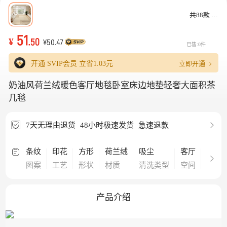
共88款
51
¥
.50
¥50.47
已售:0件
立即开通
开通 SVIP会员 立省
1.03元
奶油风荷兰绒暖色客厅地毯卧室床边地垫轻奢大面积茶
几毯
7天无理由退货
48小时极速发货
急速退款
条纹
印花
方形
荷兰绒
吸尘
客厅
现代
图案
工艺
形状
材质
清洗类型
空间
风格
产品介绍