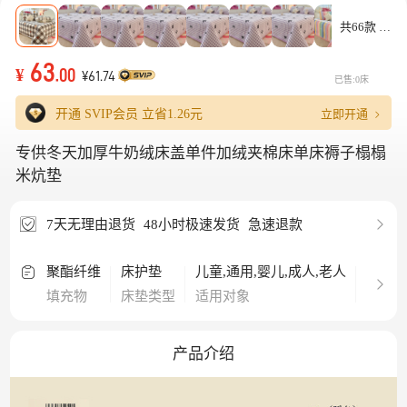
共66款
63
¥
.00
¥61.74
已售:0床
立即开通
开通 SVIP会员 立省
1.26元
专供冬天加厚牛奶绒床盖单件加绒夹棉床单床褥子榻榻
米炕垫
7天无理由退货
48小时极速发货
急速退款
聚酯纤维
床护垫
儿童,通用,婴儿,成人,老人
1.8
填充物
床垫类型
适用对象
适用床
产品介绍