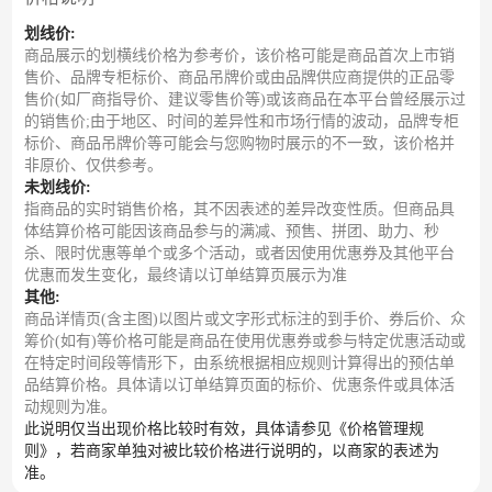
划线价:
商品展示的划横线价格为参考价，该价格可能是商品首次上市销
售价、品牌专柜标价、商品吊牌价或由品牌供应商提供的正品零
售价(如厂商指导价、建议零售价等)或该商品在本平台曾经展示过
的销售价;由于地区、时间的差异性和市场行情的波动，品牌专柜
标价、商品吊牌价等可能会与您购物时展示的不一致，该价格并
非原价、仅供参考。
未划线价:
指商品的实时销售价格，其不因表述的差异改变性质。但商品具
体结算价格可能因该商品参与的满减、预售、拼团、助力、秒
杀、限时优惠等单个或多个活动，或者因使用优惠券及其他平台
优惠而发生变化，最终请以订单结算页展示为准
其他:
商品详情页(含主图)以图片或文字形式标注的到手价、券后价、众
筹价(如有)等价格可能是商品在使用优惠券或参与特定优惠活动或
在特定时间段等情形下，由系统根据相应规则计算得出的预估单
品结算价格。具体请以订单结算页面的标价、优惠条件或具体活
动规则为准。
此说明仅当出现价格比较时有效，具体请参见《价格管理规
则》，若商家单独对被比较价格进行说明的，以商家的表述为
准。