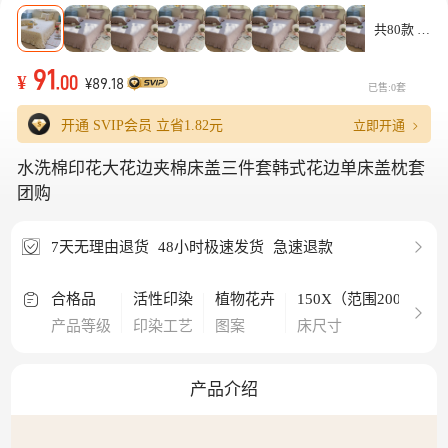
共80款
91
¥
.00
¥89.18
已售:0套
立即开通
开通 SVIP会员 立省
1.82元
水洗棉印花大花边夹棉床盖三件套韩式花边单床盖枕套
团购
7天无理由退货
48小时极速发货
急速退款
合格品
活性印染
植物花卉
150X（范围200-220）
产品等级
印染工艺
图案
床尺寸
产品介绍