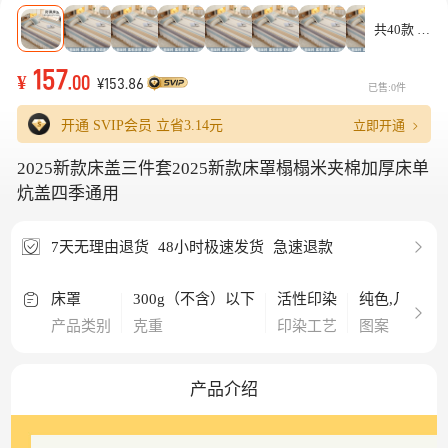
共40款
157
¥
.00
¥153.86
已售:0件
立即开通
开通 SVIP会员 立省
3.14元
2025新款床盖三件套2025新款床罩榻榻米夹棉加厚床单
炕盖四季通用
7天无理由退货
48小时极速发货
急速退款
床罩
300g（不含）以下
活性印染
纯色,几何图
产品类别
克重
印染工艺
图案
产品介绍