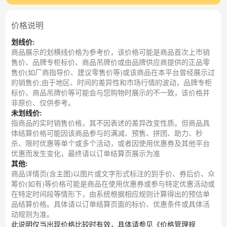
价格说明
划线价:
商品展示的划横线价格为参考价，该价格可能是商品首次上市销
售价、品牌专柜标价、商品吊牌价或由品牌供应商提供的正品零
售价(如厂商指导价、建议零售价等)或该商品在本平台曾经展示过
的销售价;由于地区、时间的差异性和市场行情的波动，品牌专柜
标价、商品吊牌价等可能会与您购物时展示的不一致，该价格并
非原价、仅供参考。
未划线价:
指商品的实时销售价格，其不因表述的差异改变性质。但商品具
体结算价格可能因该商品参与的满减、预售、拼团、助力、秒
杀、限时优惠等单个或多个活动，或者因使用优惠券及其他平台
优惠而发生变化，最终请以订单结算页展示为准
其他:
商品详情页(含主图)以图片或文字形式标注的到手价、券后价、众
筹价(如有)等价格可能是商品在使用优惠券或参与特定优惠活动或
在特定时间段等情形下，由系统根据相应规则计算得出的预估单
品结算价格。具体请以订单结算页面的标价、优惠条件或具体活
动规则为准。
此说明仅当出现价格比较时有效，具体请参见《价格管理规