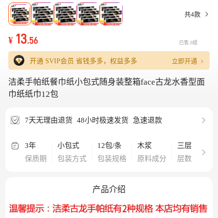
共4款
13
¥
.56
已售:0提
立即开通
开通 SVIP会员
省钱多多，权益多多
洁柔手帕纸餐巾纸小包式随身装整箱face古龙水香型面
巾纸纸巾12包
7天无理由退货
48小时极速发货
急速退款
3年
小包式
12包/条
木浆
三层
原生
保质期
包装方式
包装规格
原料成分
层数
材质
产品介绍