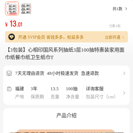
共1款
13
¥
.01
已售:0包
立即开通
开通 SVIP会员
省钱多多，权益多多
【3包装】心相印国风系列抽纸3层100抽特惠装家用面
巾纸餐巾纸卫生纸巾T
7天无理由退货
48小时极速发货
急速退款
福建
3年
13.5
100抽
详询客服
4包
产地
保质期
克重
净含量
包装尺寸（cm）
包
产品介绍