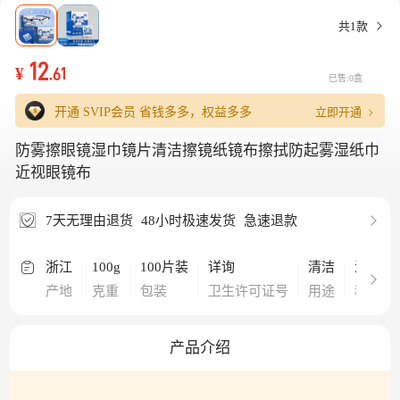
共1款
12
¥
.61
已售:0盒
立即开通
开通 SVIP会员
省钱多多，权益多多
防雾擦眼镜湿巾镜片清洁擦镜纸镜布擦拭防起雾湿纸巾
近视眼镜布
7天无理由退货
48小时极速发货
急速退款
浙江
100g
100片装
详询
清洁
清洁湿
产地
克重
包装
卫生许可证号
用途
种类
产品介绍