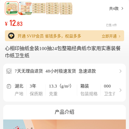
共4款
12
¥
.83
已售:0件
立即开通
开通 SVIP会员
省钱多多，权益多多
心相印抽纸金装100抽24包整箱经典纸巾家用实惠装餐
巾纸卫生纸
7天无理由退货
48小时极速发货
急速退款
湖北
3年
13.3（g/m²）
箱装
000
产地
保质期
克重
包装规格
卫生许可证
产品介绍