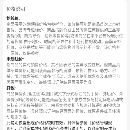
价格说明
划线价:
商品展示的划横线价格为参考价，该价格可能是商品首次上市销
售价、品牌专柜标价、商品吊牌价或由品牌供应商提供的正品零
售价(如厂商指导价、建议零售价等)或该商品在本平台曾经展示过
的销售价;由于地区、时间的差异性和市场行情的波动，品牌专柜
标价、商品吊牌价等可能会与您购物时展示的不一致，该价格并
非原价、仅供参考。
未划线价:
指商品的实时销售价格，其不因表述的差异改变性质。但商品具
体结算价格可能因该商品参与的满减、预售、拼团、助力、秒
杀、限时优惠等单个或多个活动，或者因使用优惠券及其他平台
优惠而发生变化，最终请以订单结算页展示为准
其他:
商品详情页(含主图)以图片或文字形式标注的到手价、券后价、众
筹价(如有)等价格可能是商品在使用优惠券或参与特定优惠活动或
在特定时间段等情形下，由系统根据相应规则计算得出的预估单
品结算价格。具体请以订单结算页面的标价、优惠条件或具体活
动规则为准。
此说明仅当出现价格比较时有效，具体请参见《价格管理规
则》，若商家单独对被比较价格进行说明的，以商家的表述为