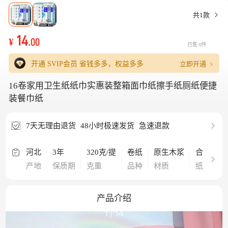
共1款
14
¥
.00
已售:0件
立即开通
开通 SVIP会员
省钱多多，权益多多
16卷家用卫生纸纸巾实惠装整箱面巾纸擦手纸厕纸便捷
装餐巾纸
7天无理由退货
48小时极速发货
急速退款
河北
3年
320克/提
卷纸
原生木浆
合格品
产地
保质期
克重
品种
材质
纸品等级
产品介绍