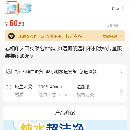
共1款
50
¥
.53
已售:0包
立即开通
开通 SVIP会员
省钱多多，权益多多
心相印大耳狗联名ED纯水I湿厕纸温和不刺激80片量贩
装装弱酸湿厕
7天无理由退货
48小时极速发货
急速退款
原生木浆
200*140mm
湿厕纸
材质
纸巾尺寸（cm）
规格分类
产品介绍