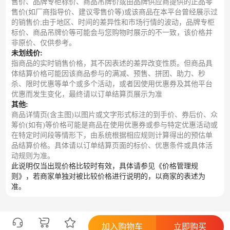
售价、品牌专柜标价、商品吊牌价或由品牌供应商提供的正品零
售价(如厂商指导价、建议零售价等)或该商品在本平台曾经展示过
的销售价;由于地区、时间的差异性和市场行情的波动，品牌专柜
标价、商品吊牌价等可能会与您购物时展示的不一致，该价格并
非原价、仅供参考。
未划线价:
指商品的实时销售价格，其不因表述的差异改变性质。但商品具
体结算价格可能因该商品参与的满减、预售、拼团、助力、秒
杀、限时优惠等单个或多个活动，或者因使用优惠券及其他平台
优惠而发生变化，最终请以订单结算页展示为准
其他:
商品详情页(含主图)以图片或文字形式标注的到手价、券后价、众
筹价(如有)等价格可能是商品在使用优惠券或参与特定优惠活动或
在特定时间段等情形下，由系统根据相应规则计算得出的预估单
品结算价格。具体请以订单结算页面的标价、优惠条件或具体活
动规则为准。
此说明仅当出现价格比较时有效，具体请参见《价格管理规
则》，若商家单独对被比较价格进行说明的，以商家的表述为
准。
加入购物车
立即购买