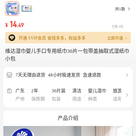
共1款
14
¥
.49
已售:0包
立即开通
开通 SVIP会员
省钱多多，权益多多
维达湿巾婴儿手口专用纸巾30片一包带盖抽取式湿纸巾
小包
7天无理由退货
48小时极速发货
急速退款
广东
2年
30片装
清洁
婴儿湿巾
旅游,酒店,
产地
保质期
包装
用途
种类
适用场合
产品介绍