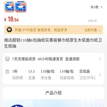
共1款
18
¥
.54
已售:0件
立即开通
开通 SVIP会员
省钱多多，权益多多
维达超韧110抽6包抽纸实惠装餐巾纸原生木浆面巾纸卫
生纸抽
7天无理由退货
48小时极速发货
急速退款
3年
13.5
110抽/包
110抽/包
见包装
保质期
克重
净含量
包装规格
卫生许可证号
产品介绍