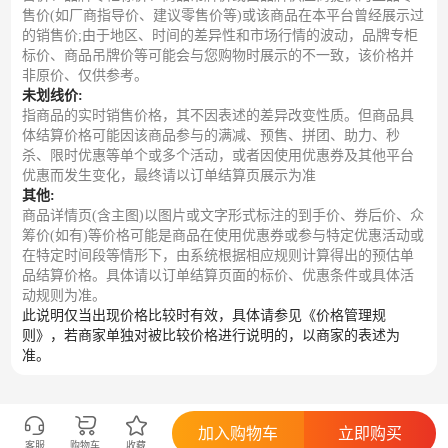
售价(如厂商指导价、建议零售价等)或该商品在本平台曾经展示过
的销售价;由于地区、时间的差异性和市场行情的波动，品牌专柜
标价、商品吊牌价等可能会与您购物时展示的不一致，该价格并
非原价、仅供参考。
未划线价:
指商品的实时销售价格，其不因表述的差异改变性质。但商品具
体结算价格可能因该商品参与的满减、预售、拼团、助力、秒
杀、限时优惠等单个或多个活动，或者因使用优惠券及其他平台
优惠而发生变化，最终请以订单结算页展示为准
其他:
商品详情页(含主图)以图片或文字形式标注的到手价、券后价、众
筹价(如有)等价格可能是商品在使用优惠券或参与特定优惠活动或
在特定时间段等情形下，由系统根据相应规则计算得出的预估单
品结算价格。具体请以订单结算页面的标价、优惠条件或具体活
动规则为准。
此说明仅当出现价格比较时有效，具体请参见《价格管理规
则》，若商家单独对被比较价格进行说明的，以商家的表述为
准。
加入购物车
立即购买
客服
购物车
收藏