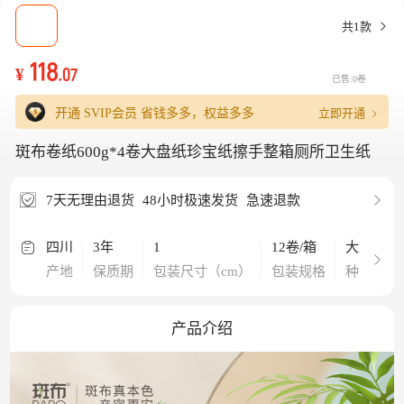
共1款
118
¥
.07
已售:0卷
立即开通
开通 SVIP会员
省钱多多，权益多多
斑布卷纸600g*4卷大盘纸珍宝纸擦手整箱厕所卫生纸
7天无理由退货
48小时极速发货
急速退款
四川
3年
1
12卷/箱
大盘纸
产地
保质期
包装尺寸（cm）
包装规格
种类
产品介绍