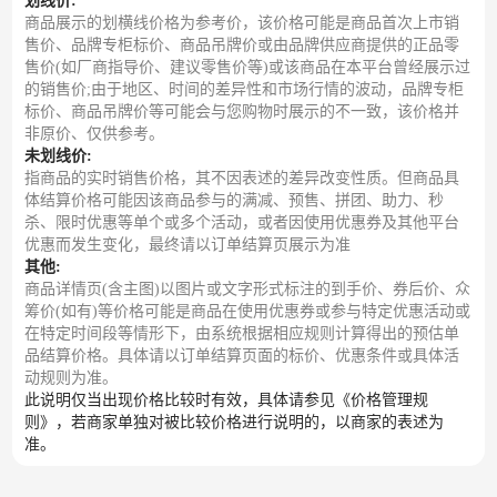
划线价:
商品展示的划横线价格为参考价，该价格可能是商品首次上市销
售价、品牌专柜标价、商品吊牌价或由品牌供应商提供的正品零
售价(如厂商指导价、建议零售价等)或该商品在本平台曾经展示过
的销售价;由于地区、时间的差异性和市场行情的波动，品牌专柜
标价、商品吊牌价等可能会与您购物时展示的不一致，该价格并
非原价、仅供参考。
未划线价:
指商品的实时销售价格，其不因表述的差异改变性质。但商品具
体结算价格可能因该商品参与的满减、预售、拼团、助力、秒
杀、限时优惠等单个或多个活动，或者因使用优惠券及其他平台
优惠而发生变化，最终请以订单结算页展示为准
其他:
商品详情页(含主图)以图片或文字形式标注的到手价、券后价、众
筹价(如有)等价格可能是商品在使用优惠券或参与特定优惠活动或
在特定时间段等情形下，由系统根据相应规则计算得出的预估单
品结算价格。具体请以订单结算页面的标价、优惠条件或具体活
动规则为准。
此说明仅当出现价格比较时有效，具体请参见《价格管理规
则》，若商家单独对被比较价格进行说明的，以商家的表述为
准。