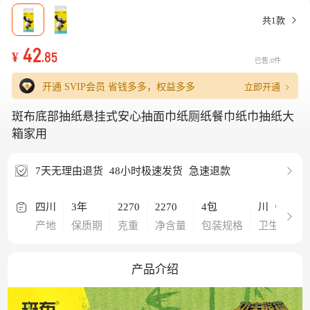
共1款
42
¥
.85
已售:0件
立即开通
开通 SVIP会员
省钱多多，权益多多
斑布底部抽纸悬挂式安心抽面巾纸厕纸餐巾纸巾抽纸大
箱家用
7天无理由退货
48小时极速发货
急速退款
四川
3年
2270
2270
4包
川（绵阳）卫
产地
保质期
克重
净含量
包装规格
卫生许可证
产品介绍