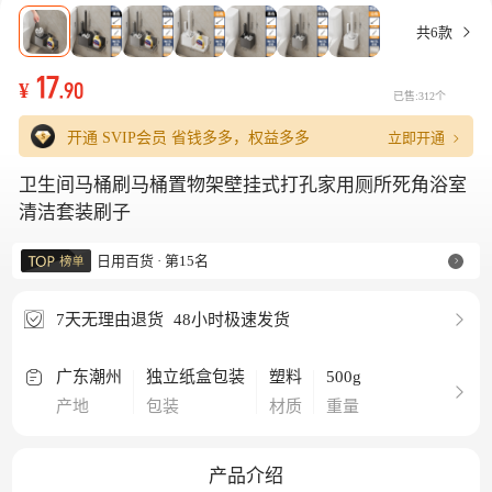
共6款
17
¥
.90
已售:312个
立即开通
开通 SVIP会员
省钱多多，权益多多
卫生间马桶刷马桶置物架壁挂式打孔家用厕所死角浴室
清洁套装刷子
日用百货 · 第15名
7天无理由退货
48小时极速发货
广东潮州
独立纸盒包装
塑料
500g
产地
包装
材质
重量
产品介绍