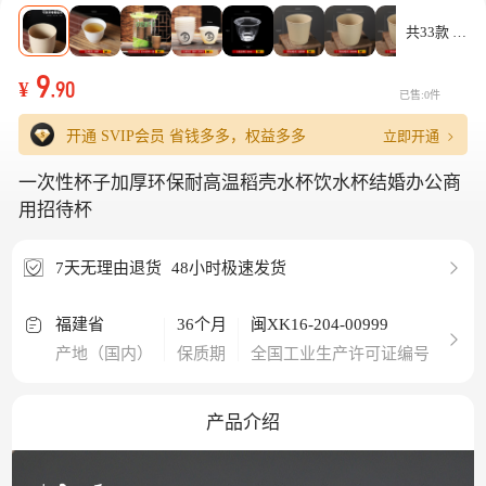
共33款
9
¥
.90
已售:0件
立即开通
开通 SVIP会员
省钱多多，权益多多
一次性杯子加厚环保耐高温稻壳水杯饮水杯结婚办公商
用招待杯
7天无理由退货
48小时极速发货
福建省
36个月
闽XK16-204-00999
可以
产地（国内）
保质期
全国工业生产许可证编号
图案
产品介绍