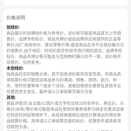
价格说明
划线价:
商品展示的划横线价格为参考价，该价格可能是商品首次上市销
售价、品牌专柜标价、商品吊牌价或由品牌供应商提供的正品零
售价(如厂商指导价、建议零售价等)或该商品在本平台曾经展示过
的销售价;由于地区、时间的差异性和市场行情的波动，品牌专柜
标价、商品吊牌价等可能会与您购物时展示的不一致，该价格并
非原价、仅供参考。
未划线价:
指商品的实时销售价格，其不因表述的差异改变性质。但商品具
体结算价格可能因该商品参与的满减、预售、拼团、助力、秒
杀、限时优惠等单个或多个活动，或者因使用优惠券及其他平台
优惠而发生变化，最终请以订单结算页展示为准
其他:
商品详情页(含主图)以图片或文字形式标注的到手价、券后价、众
筹价(如有)等价格可能是商品在使用优惠券或参与特定优惠活动或
在特定时间段等情形下，由系统根据相应规则计算得出的预估单
品结算价格。具体请以订单结算页面的标价、优惠条件或具体活
动规则为准。