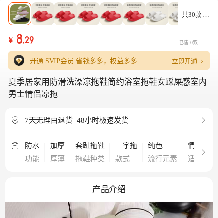
共30款
8
¥
.29
已售:0双
立即开通
开通 SVIP会员
省钱多多，权益多多
夏季居家用防滑洗澡凉拖鞋简约浴室拖鞋女踩屎感室内
男士情侣凉拖
7天无理由退货
48小时极速发货
防水
加厚
套趾拖鞋
一字拖
纯色
情侣
功能
厚薄
拖鞋种类
款式
流行元素
适用人群
产品介绍