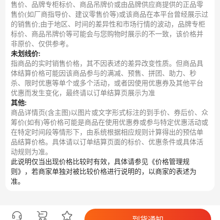
售价、品牌专柜标价、商品吊牌价或由品牌供应商提供的正品零
售价(如厂商指导价、建议零售价等)或该商品在本平台曾经展示过
的销售价;由于地区、时间的差异性和市场行情的波动，品牌专柜
标价、商品吊牌价等可能会与您购物时展示的不一致，该价格并
非原价、仅供参考。
未划线价:
指商品的实时销售价格，其不因表述的差异改变性质。但商品具
体结算价格可能因该商品参与的满减、预售、拼团、助力、秒
杀、限时优惠等单个或多个活动，或者因使用优惠券及其他平台
优惠而发生变化，最终请以订单结算页展示为准
其他:
商品详情页(含主图)以图片或文字形式标注的到手价、券后价、众
筹价(如有)等价格可能是商品在使用优惠券或参与特定优惠活动或
在特定时间段等情形下，由系统根据相应规则计算得出的预估单
品结算价格。具体请以订单结算页面的标价、优惠条件或具体活
动规则为准。
此说明仅当出现价格比较时有效，具体请参见《价格管理规
则》，若商家单独对被比较价格进行说明的，以商家的表述为
准。
到货通知