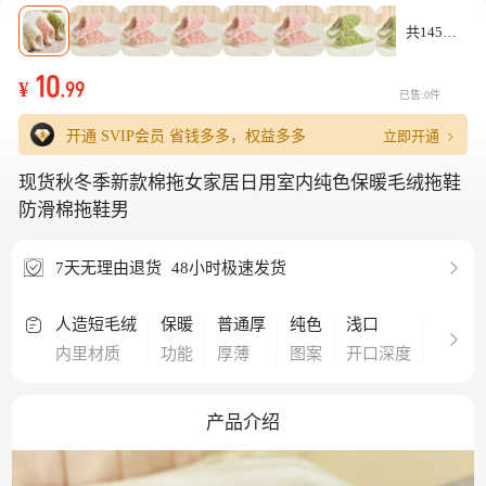
共145款
10
¥
.99
已售:0件
立即开通
开通 SVIP会员
省钱多多，权益多多
现货秋冬季新款棉拖女家居日用室内纯色保暖毛绒拖鞋
防滑棉拖鞋男
7天无理由退货
48小时极速发货
人造短毛绒
保暖
普通厚
纯色
浅口
包头
内里材质
功能
厚薄
图案
开口深度
款式
产品介绍