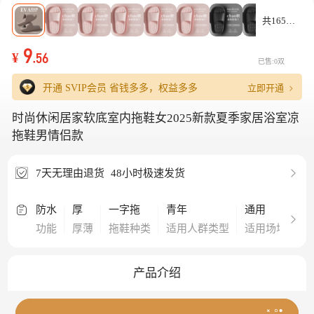
共165款
9
¥
.56
已售:0双
立即开通
开通 SVIP会员
省钱多多，权益多多
时尚休闲居家软底室内拖鞋女2025新款夏季家居浴室凉
拖鞋男情侣款
7天无理由退货
48小时极速发货
防水
厚
一字拖
青年
通用
四
功能
厚薄
拖鞋种类
适用人群类型
适用场地
适
产品介绍