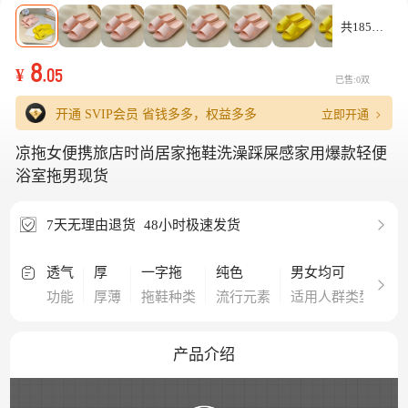
共185款
8
¥
.05
已售:0双
立即开通
开通 SVIP会员
省钱多多，权益多多
凉拖女便携旅店时尚居家拖鞋洗澡踩屎感家用爆款轻便
浴室拖男现货
7天无理由退货
48小时极速发货
透气
厚
一字拖
纯色
男女均可
居
功能
厚薄
拖鞋种类
流行元素
适用人群类型
适
产品介绍