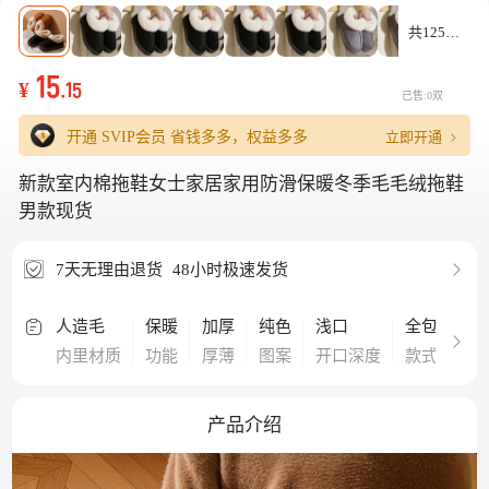
共125款
15
¥
.15
已售:0双
立即开通
开通 SVIP会员
省钱多多，权益多多
新款室内棉拖鞋女士家居家用防滑保暖冬季毛毛绒拖鞋
男款现货
7天无理由退货
48小时极速发货
人造毛
保暖
加厚
纯色
浅口
全包
套
内里材质
功能
厚薄
图案
开口深度
款式
穿
产品介绍