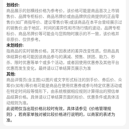
划线价:
商品展示的划横线价格为参考价，该价格可能是商品首次上市销
售价、品牌专柜标价、商品吊牌价或由品牌供应商提供的正品零
售价(如厂商指导价、建议零售价等)或该商品在本平台曾经展示过
的销售价;由于地区、时间的差异性和市场行情的波动，品牌专柜
标价、商品吊牌价等可能会与您购物时展示的不一致，该价格并
非原价、仅供参考。
未划线价:
指商品的实时销售价格，其不因表述的差异改变性质。但商品具
体结算价格可能因该商品参与的满减、预售、拼团、助力、秒
杀、限时优惠等单个或多个活动，或者因使用优惠券及其他平台
优惠而发生变化，最终请以订单结算页展示为准
其他:
商品详情页(含主图)以图片或文字形式标注的到手价、券后价、众
筹价(如有)等价格可能是商品在使用优惠券或参与特定优惠活动或
在特定时间段等情形下，由系统根据相应规则计算得出的预估单
品结算价格。具体请以订单结算页面的标价、优惠条件或具体活
动规则为准。
此说明仅当出现价格比较时有效，具体请参见《价格管理规
则》，若商家单独对被比较价格进行说明的，以商家的表述为
准。