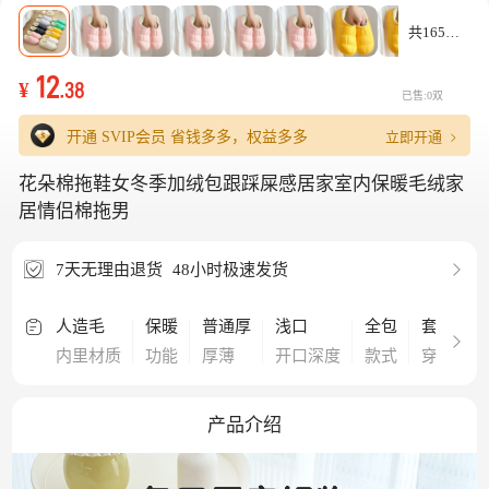
共165款
12
¥
.38
已售:0双
立即开通
开通 SVIP会员
省钱多多，权益多多
花朵棉拖鞋女冬季加绒包跟踩屎感居家室内保暖毛绒家
居情侣棉拖男
7天无理由退货
48小时极速发货
人造毛
保暖
普通厚
浅口
全包
套筒/套
内里材质
功能
厚薄
开口深度
款式
穿着方式
产品介绍