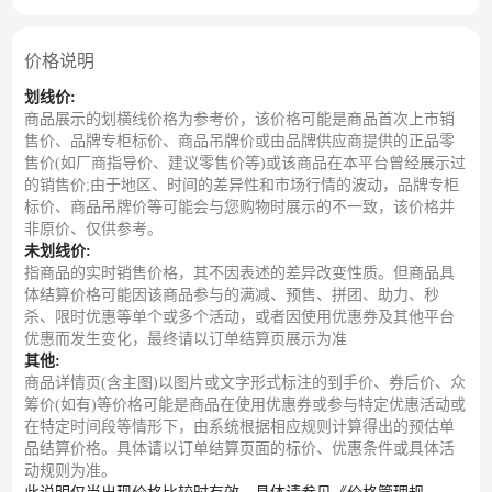
价格说明
划线价:
商品展示的划横线价格为参考价，该价格可能是商品首次上市销
售价、品牌专柜标价、商品吊牌价或由品牌供应商提供的正品零
售价(如厂商指导价、建议零售价等)或该商品在本平台曾经展示过
的销售价;由于地区、时间的差异性和市场行情的波动，品牌专柜
标价、商品吊牌价等可能会与您购物时展示的不一致，该价格并
非原价、仅供参考。
未划线价:
指商品的实时销售价格，其不因表述的差异改变性质。但商品具
体结算价格可能因该商品参与的满减、预售、拼团、助力、秒
杀、限时优惠等单个或多个活动，或者因使用优惠券及其他平台
优惠而发生变化，最终请以订单结算页展示为准
其他:
商品详情页(含主图)以图片或文字形式标注的到手价、券后价、众
筹价(如有)等价格可能是商品在使用优惠券或参与特定优惠活动或
在特定时间段等情形下，由系统根据相应规则计算得出的预估单
品结算价格。具体请以订单结算页面的标价、优惠条件或具体活
动规则为准。