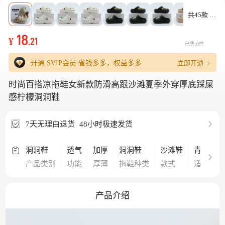
共45款
18
¥
.21
已售:0件
立即开通
开通 SVIP会员
省钱多多，权益多多
时尚百搭凉拖鞋女新款防滑高跟沙滩夏季外穿厚底踩屎
感柠檬洞洞鞋
7天无理由退货
48小时极速发货
洞洞鞋
透气
加厚
洞洞鞋
沙滩鞋
青年
产品类别
功能
厚薄
拖鞋种类
款式
适用人群
产品介绍